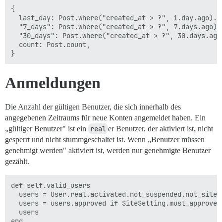
{

  last_day: Post.where("created_at > ?", 1.day.ago).co
  "7_days": Post.where("created_at > ?", 7.days.ago).c
  "30_days": Post.where("created_at > ?", 30.days.ago)
  count: Post.count,

Anmeldungen
Die Anzahl der gültigen Benutzer, die sich innerhalb des
angegebenen Zeitraums für neue Konten angemeldet haben. Ein
„gültiger Benutzer" ist ein
real
er Benutzer, der aktiviert ist, nicht
gesperrt und nicht stummgeschaltet ist. Wenn „Benutzer müssen
genehmigt werden" aktiviert ist, werden nur genehmigte Benutzer
gezählt.
def self.valid_users

  users = User.real.activated.not_suspended.not_silenc
  users = users.approved if SiteSetting.must_approve_u
  users

end
