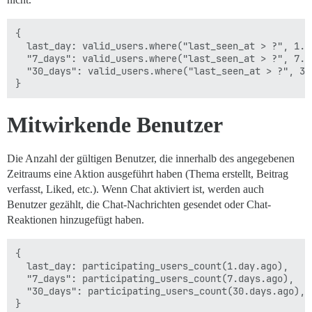
{

  last_day: valid_users.where("last_seen_at > ?", 1.da
  "7_days": valid_users.where("last_seen_at > ?", 7.da
  "30_days": valid_users.where("last_seen_at > ?", 30.
Mitwirkende Benutzer
Die Anzahl der gültigen Benutzer, die innerhalb des angegebenen
Zeitraums eine Aktion ausgeführt haben (Thema erstellt, Beitrag
verfasst, Liked, etc.). Wenn Chat aktiviert ist, werden auch
Benutzer gezählt, die Chat-Nachrichten gesendet oder Chat-
Reaktionen hinzugefügt haben.
{

  last_day: participating_users_count(1.day.ago),

  "7_days": participating_users_count(7.days.ago),

  "30_days": participating_users_count(30.days.ago),
