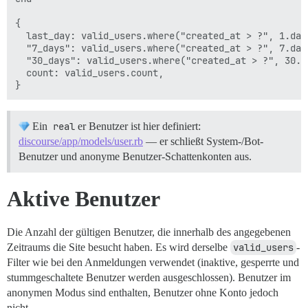
{

  last_day: valid_users.where("created_at > ?", 1.day.
  "7_days": valid_users.where("created_at > ?", 7.days
  "30_days": valid_users.where("created_at > ?", 30.da
  count: valid_users.count,

Ein
real
er Benutzer ist hier definiert:
discourse/app/models/user.rb
— er schließt System-/Bot-
Benutzer und anonyme Benutzer-Schattenkonten aus.
Aktive Benutzer
Die Anzahl der gültigen Benutzer, die innerhalb des angegebenen
Zeitraums die Site besucht haben. Es wird derselbe
valid_users
-
Filter wie bei den Anmeldungen verwendet (inaktive, gesperrte und
stummgeschaltete Benutzer werden ausgeschlossen). Benutzer im
anonymen Modus sind enthalten, Benutzer ohne Konto jedoch
nicht.