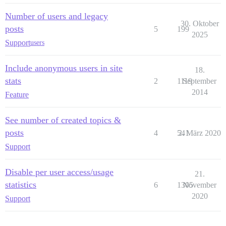
Number of users and legacy
30. Oktober
posts
5
199
2025
Support
users
Include anonymous users in site
18.
stats
2
1119
September
2014
Feature
See number of created topics &
posts
4
541
2. März 2020
Support
Disable per user access/usage
21.
statistics
6
1305
November
2020
Support