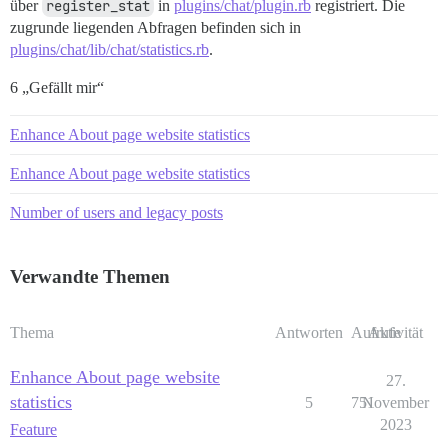
über
register_stat
in
plugins/chat/plugin.rb
registriert. Die
zugrunde liegenden Abfragen befinden sich in
plugins/chat/lib/chat/statistics.rb
.
6 „Gefällt mir“
Enhance About page website statistics
Enhance About page website statistics
Number of users and legacy posts
Verwandte Themen
Thema
Antworten
Aufrufe
Aktivität
Enhance About page website
27.
statistics
5
751
November
2023
Feature