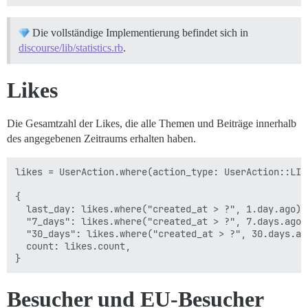
Die vollständige Implementierung befindet sich in
discourse/lib/statistics.rb
.
Likes
Die Gesamtzahl der Likes, die alle Themen und Beiträge innerhalb
des angegebenen Zeitraums erhalten haben.
likes = UserAction.where(action_type: UserAction::LIKE
{

  last_day: likes.where("created_at > ?", 1.day.ago).c
  "7_days": likes.where("created_at > ?", 7.days.ago).
  "30_days": likes.where("created_at > ?", 30.days.ago
  count: likes.count,

Besucher und EU-Besucher