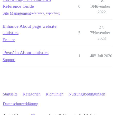
18.
Reference Guide
0
1640
November
2022
Site Management
reference
,
reporting
Enhance About page website
27.
statistics
5
751
November
2023
Feature
'Posts' in About statistics
1
483
28. Juli 2020
Support
Startseite
Kategorien
Richtlinien
Nutzungsbedingungen
Datenschutzerklärung