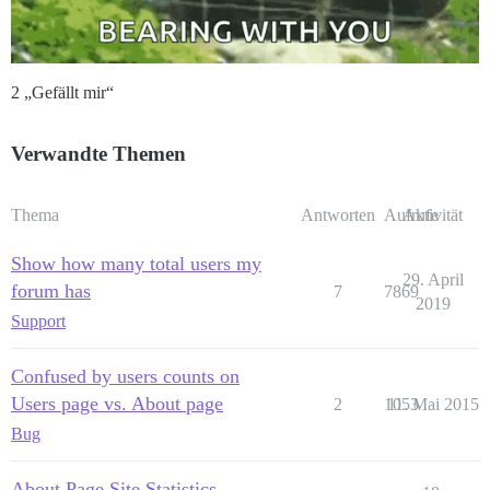
2 „Gefällt mir“
Verwandte Themen
Thema
Antworten
Aufrufe
Aktivität
Show how many total users my
29. April
forum has
7
7869
2019
Support
Confused by users counts on
Users page vs. About page
2
1053
11. Mai 2015
Bug
About Page Site Statistics