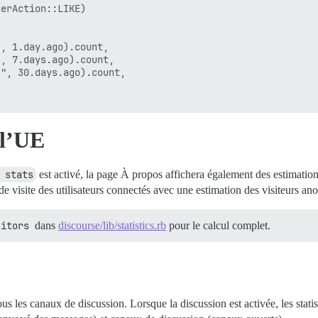
erAction::LIKE)

, 1.day.ago).count,

, 7.days.ago).count,

", 30.days.ago).count,

 l’UE
 stats
est activé, la page À propos affichera également des estimation
e visite des utilisateurs connectés avec une estimation des visiteurs an
sitors
dans
discourse/lib/statistics.rb
pour le calcul complet.
 les canaux de discussion. Lorsque la discussion est activée, les statis