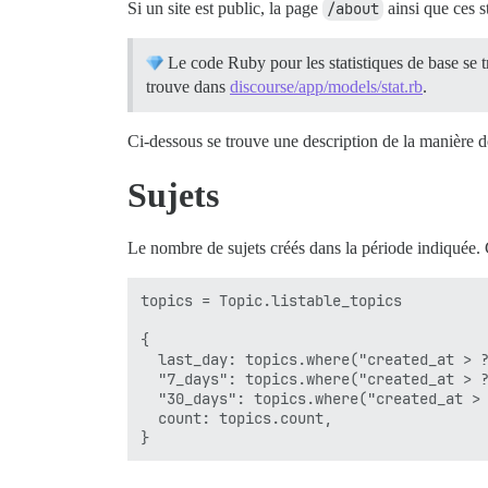
Si un site est public, la page
/about
ainsi que ces s
Le code Ruby pour les statistiques de base se 
trouve dans
discourse/app/models/stat.rb
.
Ci-dessous se trouve une description de la manière do
Sujets
Le nombre de sujets créés dans la période indiquée. Ce
topics = Topic.listable_topics

{

  last_day: topics.where("created_at > ?
  "7_days": topics.where("created_at > ?
  "30_days": topics.where("created_at > 
  count: topics.count,
