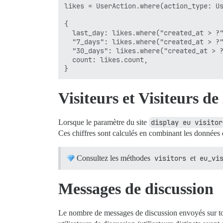
likes = UserAction.where(action_type: Us
{

  last_day: likes.where("created_at > ?"
  "7_days": likes.where("created_at > ?"
  "30_days": likes.where("created_at > ?
  count: likes.count,

Visiteurs et Visiteurs de
Lorsque le paramètre du site
display eu visitor
Ces chiffres sont calculés en combinant les données d
Consultez les méthodes
visitors
et
eu_vi
Messages de discussion
Le nombre de messages de discussion envoyés sur tous