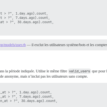
t > ?", 1.day.ago).count,

t > ?", 7.days.ago).count,

at > ?", 30.days.ago).count,

pp/models/user.rb
— il exclut les utilisateurs système/bots et les compt
dans la période indiquée. Utilise le même filtre
valid_users
que pour le
mode anonyme, mais n’inclut pas les utilisateurs sans compte.
_at > ?", 1.day.ago).count,

_at > ?", 7.days.ago).count,

n_at > ?", 30.days.ago).count,
