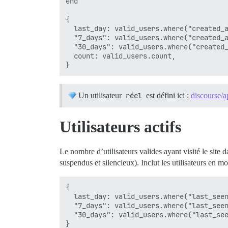
end

{

  last_day: valid_users.where("created_a
  "7_days": valid_users.where("created_a
  "30_days": valid_users.where("created_
  count: valid_users.count,

Un utilisateur
réel
est défini ici :
discourse/a
Utilisateurs actifs
Le nombre d’utilisateurs valides ayant visité le site 
suspendus et silencieux). Inclut les utilisateurs en 
{

  last_day: valid_users.where("last_seen
  "7_days": valid_users.where("last_seen
  "30_days": valid_users.where("last_see