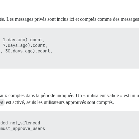
e. Les messages privés sont inclus ici et comptés comme des messages 
 1.day.ago).count,

 7.days.ago).count,

, 30.days.ago).count,

ux comptes dans la période indiquée. Un « utilisateur valide » est un u
rs
est activé, seuls les utilisateurs approuvés sont comptés.
ded.not_silenced

must_approve_users
