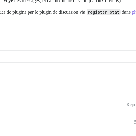
ant envoyé des messages) et canaux de discussion (canaux ouverts).
iques de plugins par le plugin de discussion via
register_stat
dans
pl
Répo