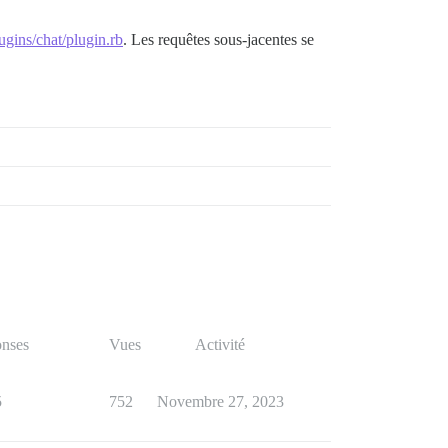
ugins/chat/plugin.rb
. Les requêtes sous-jacentes se
nses
Vues
Activité
5
752
Novembre 27, 2023