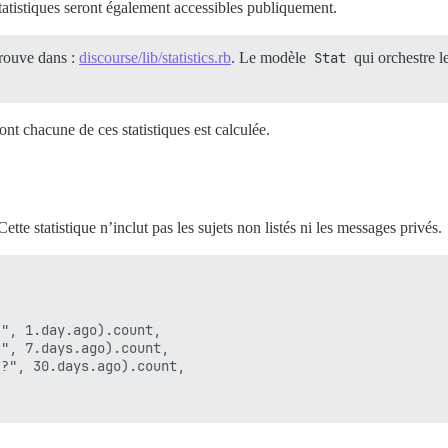
tatistiques seront également accessibles publiquement.
trouve dans :
discourse/lib/statistics.rb
. Le modèle
Stat
qui orchestre le
nt chacune de ces statistiques est calculée.
tte statistique n’inclut pas les sujets non listés ni les messages privés.
", 1.day.ago).count,

", 7.days.ago).count,

?", 30.days.ago).count,
