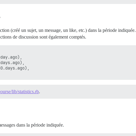
s
ion (créé un sujet, un message, un like, etc.) dans la période indiquée. S
ctions de discussion sont également comptés.
day.ago),

days.ago),

0.days.ago),

ourse/lib/statistics.rb
.
 messages dans la période indiquée.