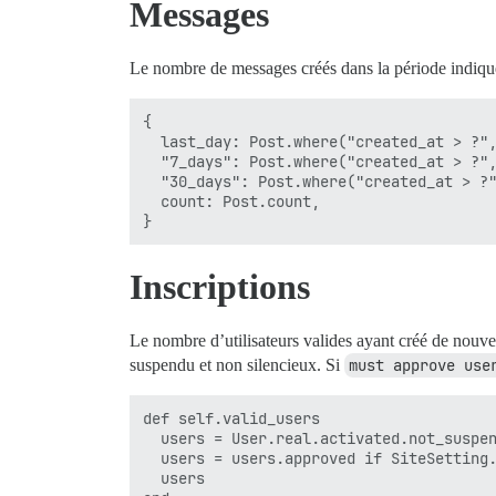
Messages
Le nombre de messages créés dans la période indiqué
{

  last_day: Post.where("created_at > ?",
  "7_days": Post.where("created_at > ?",
  "30_days": Post.where("created_at > ?"
  count: Post.count,

Inscriptions
Le nombre d’utilisateurs valides ayant créé de nouvea
suspendu et non silencieux. Si
must approve use
def self.valid_users

  users = User.real.activated.not_suspen
  users = users.approved if SiteSetting.
  users
