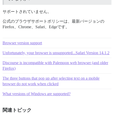
サポートされていません。
公式のブラウザサポートポリシーは、最新バージョンの
Firefox、Chrome、Safari、Edgeです。
Browser version support
Unfortunately, your browser is unsupported...Safari Version 14.1.2
Discourse is incompatible with Palemoon web browser (and older
Firefox)
The three buttons that pop up after selecting text on a mobile
browser do not work when clicked
What versions of Windows are supported?
関連トピック