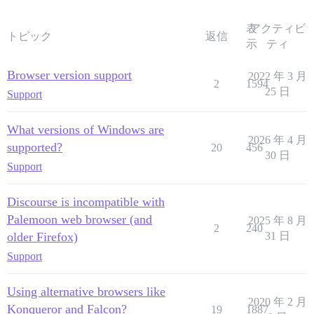
表
アクティビ
トピック
返信
示
ティ
Browser version support
2022 年 3 月
2
1594
25 日
Support
What versions of Windows are
2026 年 4 月
supported?
20
456
30 日
Support
Discourse is incompatible with
Palemoon web browser (and
2025 年 8 月
2
240
older Firefox)
31 日
Support
Using alternative browsers like
2020 年 2 月
Konqueror and Falcon?
19
1887