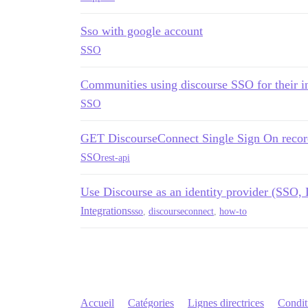
Sso with google account
SSO
Communities using discourse SSO for their 
SSO
GET DiscourseConnect Single Sign On recor
SSO
rest-api
Use Discourse as an identity provider (SSO,
Integrations
sso
,
discourseconnect
,
how-to
Accueil
Catégories
Lignes directrices
Conditi