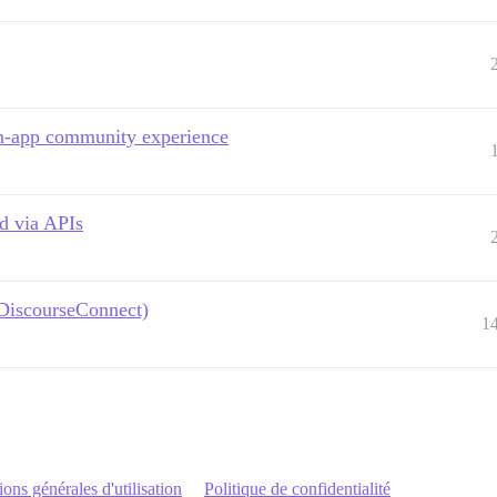
in-app community experience
d via APIs
 DiscourseConnect)
1
ons générales d'utilisation
Politique de confidentialité