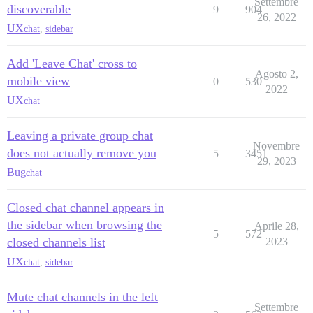
Settembre
discoverable
9
904
26, 2022
UX
chat
,
sidebar
Add 'Leave Chat' cross to
Agosto 2,
mobile view
0
530
2022
UX
chat
Leaving a private group chat
Novembre
does not actually remove you
5
3451
29, 2023
Bug
chat
Closed chat channel appears in
the sidebar when browsing the
Aprile 28,
5
572
closed channels list
2023
UX
chat
,
sidebar
Mute chat channels in the left
Settembre