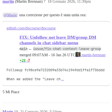
martin
(Martin Brennan)
7
18 Gennaio 2026, 11:39pm
una correzione per questo è stata unita ora:
@Magie
github.com/discourse/discourse
FIX: Unfollow not leave DM/group DM
channels in chat sidebar menu
main
issue/fix-chat-context-leave-group
←
merged
09:07AM - 16 Jan 26 UTC
martin-brennan
+21
-7
Followup fc98ce9a7232009a33b74c1949dd1ffa1f73bddd

When we added the "Leave ch
…
5 Mi Piace
Magie
10
21 Gennaio 2026, 5:34pm