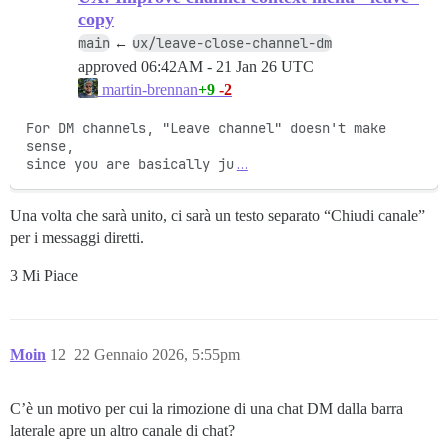
copy
main
ux/leave-close-channel-dm
←
approved
06:42AM - 21 Jan 26 UTC
+9
-2
martin-brennan
For DM channels, "Leave channel" doesn't make 
sense,

since you are basically ju
…
Una volta che sarà unito, ci sarà un testo separato “Chiudi canale”
per i messaggi diretti.
3 Mi Piace
Moin
12
22 Gennaio 2026, 5:55pm
C’è un motivo per cui la rimozione di una chat DM dalla barra
laterale apre un altro canale di chat?