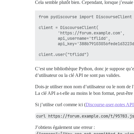
Cela semble plutôt bien. Cependant, lorsque j’essaie 
from pydiscourse import DiscourseClient

client = DiscourseClient(

        'https://forum.example.com',

        api_username='tflidd',

        api_key='388b79103056fede1d3223d
C’est une bibliothèque Python, donc je suppose qu’ell
d’utilisateur ou la clé API ne sont pas valides.
Dois-je utiliser mon nom d’utilisateur ou le nom de l
La clé API a-t-elle au moins le bon format, peut-êtr
Si j’utilise curl comme ici (
Discourse-user-notes API 
curl https://forum.example.com/t/95783.j
J’obtiens également une erreur :