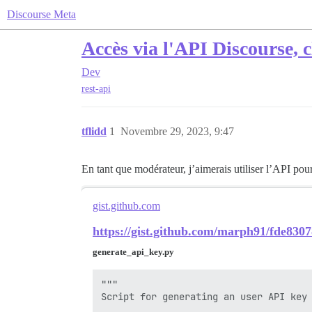
Discourse Meta
Accès via l'API Discourse, cl
Dev
rest-api
tflidd
1
Novembre 29, 2023, 9:47
En tant que modérateur, j’aimerais utiliser l’API pour 
gist.github.com
https://gist.github.com/marph91/fde83
generate_api_key.py
"""

Script for generating an user API key 