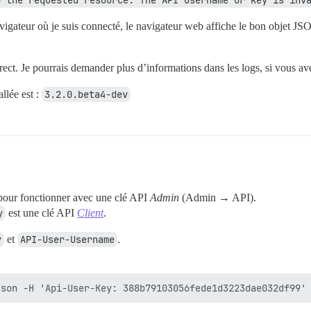
w the requested resource. The API username or key is inv
teur où je suis connecté, le navigateur web affiche le bon objet JSON.
rect. Je pourrais demander plus d’informations dans les logs, si vous ave
llée est :
3.2.0.beta4-dev
pour fonctionner avec une clé API
Admin
(Admin → API).
y
est une clé API
Client
.
y
et
API-User-Username
.