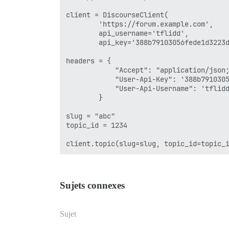
client = DiscourseClient(

        'https://forum.example.com',

        api_username='tflidd',

        api_key='388b79103056fede1d3223d
headers = {

            "Accept": "application/json;
            "User-Api-Key": '388b7910305
            "User-Api-Username": 'tflidd
        }

slug = "abc"

topic_id = 1234

Sujets connexes
Sujet