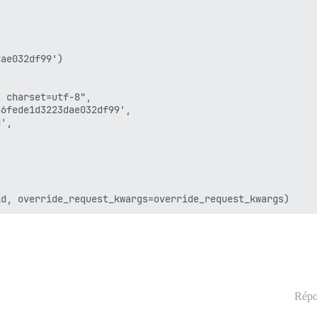
ae032df99')

 charset=utf-8",

6fede1d3223dae032df99',

',

Répo