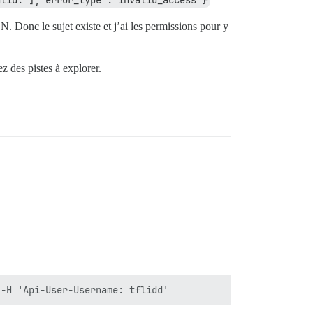
alid."],"error_type":"invalid_access"}
 Donc le sujet existe et j’ai les permissions pour y
z des pistes à explorer.