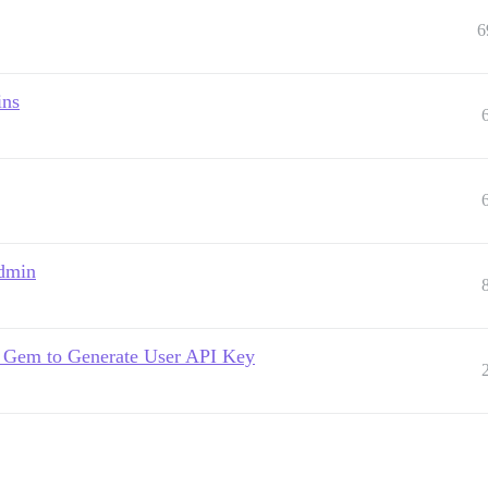
6
ins
admin
I Gem to Generate User API Key