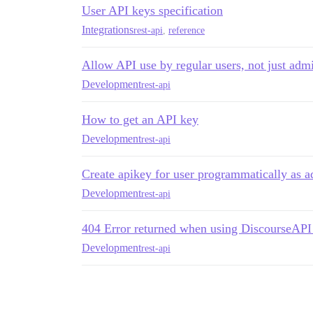
User API keys specification
Integrations
rest-api
,
reference
Allow API use by regular users, not just adm
Development
rest-api
How to get an API key
Development
rest-api
Create apikey for user programmatically as 
Development
rest-api
404 Error returned when using DiscourseAP
Development
rest-api