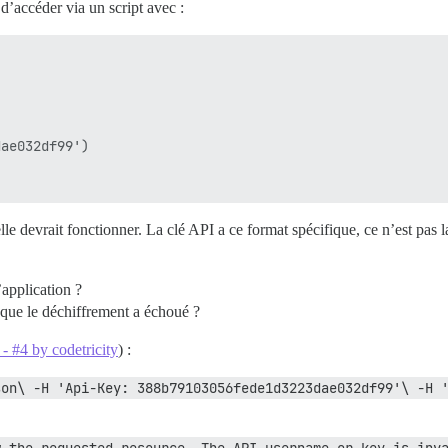
d’accéder via un script avec :
ae032df99')

e devrait fonctionner. La clé API a ce format spécifique, ce n’est pas la
’application ?
e que le déchiffrement a échoué ?
- #4 by codetricity
) :
son\ -H 'Api-Key: 388b79103056fede1d3223dae032df99'\ -H 