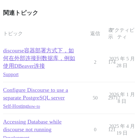
関連トピック
表
アクティビ
トピック
返信
示
ティ
discourse容器部署方式下，如
何在外部连接到数据库，例如
2025 年 5 月
2
174
使用DBeaver连接
28 日
Support
Configure Discourse to use a
2026 年 1 月
separate PostgreSQL server
50
29717
8 日
Self-Hosting
how-to
Accessing Database while
2025 年 4 月
discourse not running
0
121
19 日
Development