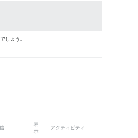
分でしょう。
表
信
アクティビティ
示