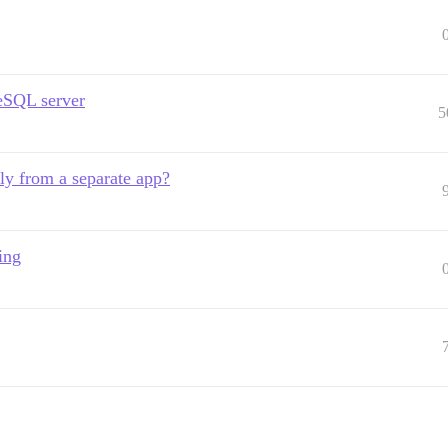
reSQL server
5
ctly from a separate app?
ing