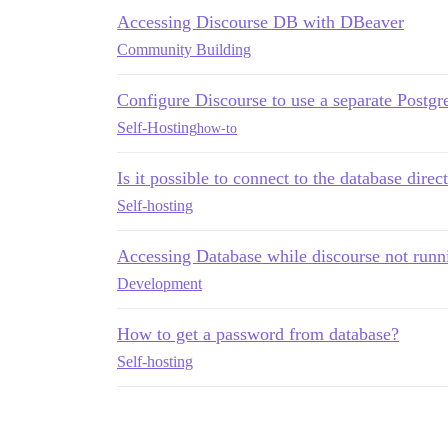
Accessing Discourse DB with DBeaver
Community Building
Configure Discourse to use a separate Postg
Self-Hosting
how-to
Is it possible to connect to the database dire
Self-hosting
Accessing Database while discourse not runn
Development
How to get a password from database?
Self-hosting