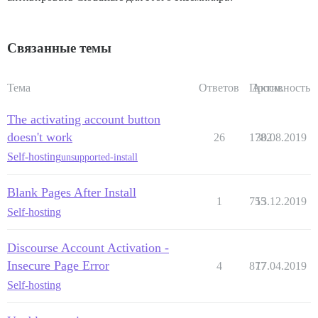
Связанные темы
Тема
Ответов
Просм.
Активность
The activating account button
doesn't work
26
1782
30.08.2019
Self-hosting
unsupported-install
Blank Pages After Install
1
755
13.12.2019
Self-hosting
Discourse Account Activation -
Insecure Page Error
4
877
17.04.2019
Self-hosting