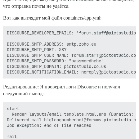
что отправка почты не удаётся.
Вот как выглядит мой файл containers/app.yml:
DISCOURSE_DEVELOPER_EMAILS: 'forum.staff@pictostudio.c
DISCOURSE_SMTP_ADDRESS: smtp.zoho.eu

DISCOURSE_SMTP_PORT: 587

DISCOURSE_SMTP_USER_NAME: forum.staff@pictostudio.co.u
DISCOURSE_SMTP_PASSWORD: "passwordhehe"

DISCOURSE_SMTP_DOMAIN: pictostudio.co.uk

Редактирование: Я проверил логи Discourse и получил
следующий вывод:
start

  Render layouts/email_template.html.erb (Duration: 0
Delivered mail biglongnumberboi@forums.pictostudio.co.
Job exception: end of file reached
