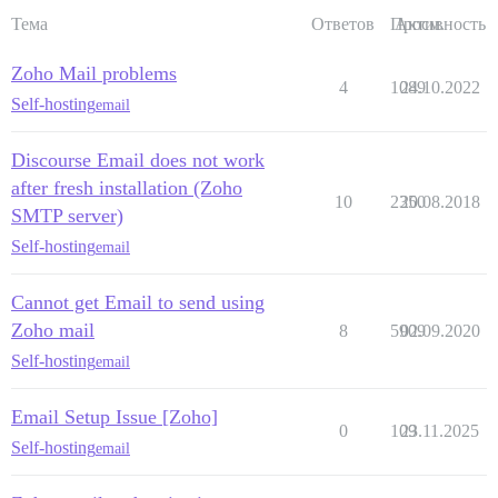
Тема
Ответов
Просм.
Активность
Zoho Mail problems
4
1089
24.10.2022
Self-hosting
email
Discourse Email does not work
after fresh installation (Zoho
10
2350
20.08.2018
SMTP server)
Self-hosting
email
Cannot get Email to send using
Zoho mail
8
5909
02.09.2020
Self-hosting
email
Email Setup Issue [Zoho]
0
109
23.11.2025
Self-hosting
email