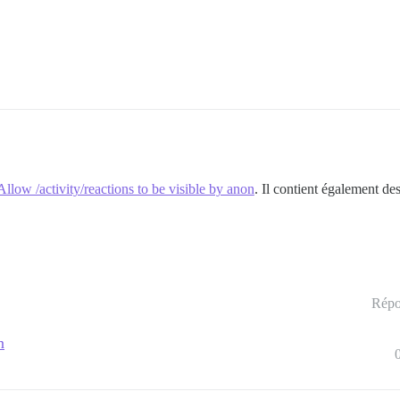
Allow /activity/reactions to be visible by anon
. Il contient également de
Répo
n