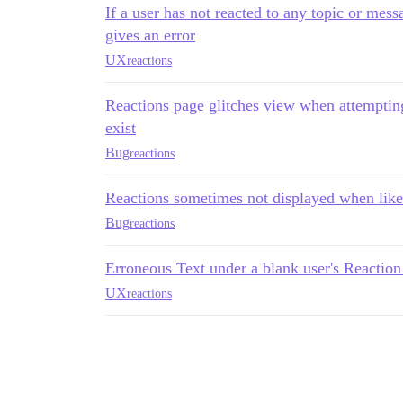
If a user has not reacted to any topic or messa
gives an error
UX
reactions
Reactions page glitches view when attemptin
exist
Bug
reactions
Reactions sometimes not displayed when like
Bug
reactions
Erroneous Text under a blank user's Reaction 
UX
reactions