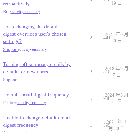
retroactively
19 日
Bug
activity-summary
Does changing the default
digest overrides user's chosen
2021 年6 月
2
441
settings?
30 日
Support
activity-summary
Turning off summary emails by
2018 年9 月
default for new users
3
818
7 日
Support
Default email digest frequency
2024 年3 月
5
938
21 日
Feature
activity-summary
Unable to change default email
2021 年11
digest frequency
1
395
月 30 日