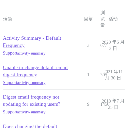
浏
话题
回复
览
活动
量
Activity Summary - Default
2020 年6 月
Frequency
3
677
2 日
Support
activity-summary
Unable to change default email
2021 年11
digest frequency
1
395
月 30 日
Support
activity-summary
Digest email frequency not
2018 年7 月
updating for existing users?
9
1450
25 日
Support
activity-summary
Does changing the default