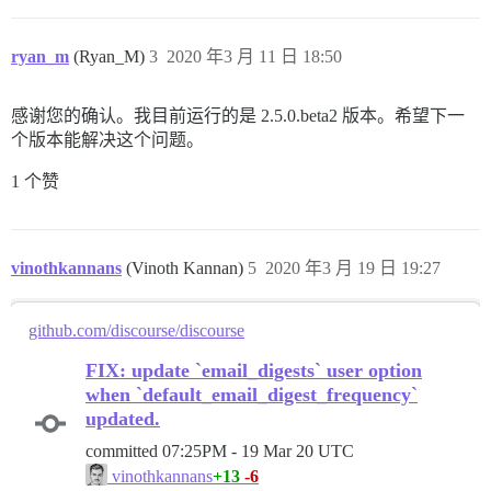
ryan_m
(Ryan_M)
3
2020 年3 月 11 日 18:50
感谢您的确认。我目前运行的是 2.5.0.beta2 版本。希望下一
个版本能解决这个问题。
1 个赞
vinothkannans
(Vinoth Kannan)
5
2020 年3 月 19 日 19:27
github.com/discourse/discourse
FIX: update `email_digests` user option
when `default_email_digest_frequency`
updated.
committed
07:25PM - 19 Mar 20 UTC
+13
-6
vinothkannans