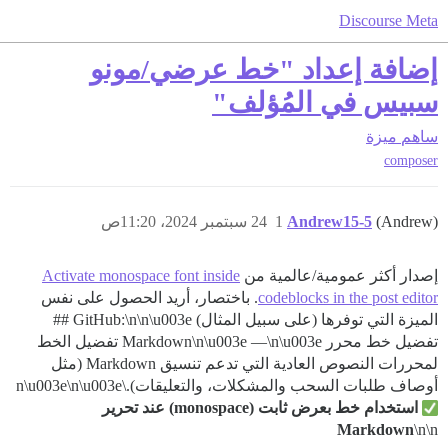
Discourse Meta
إضافة إعداد "خط عرضي/مونو
سبيس في المُؤلف"
ساهم
ميزة
composer
(Andrew)
Andrew15-5
1
24 سبتمبر 2024، 11:20ص
إصدار أكثر عمومية/عالمية من
Activate monospace font inside
codeblocks in the post editor
. باختصار، أريد الحصول على نفس
الميزة التي توفرها (على سبيل المثال) GitHub:\n\n\u003e ##
تفضيل خط محرر Markdown\n\u003e —\n\u003e تفضيل الخط
لمحررات النصوص العادية التي تدعم تنسيق Markdown (مثل
أوصاف طلبات السحب والمشكلات، والتعليقات).\n\u003e\n\u003e
استخدام خط بعرض ثابت (monospace) عند تحرير
Markdown
\n\n