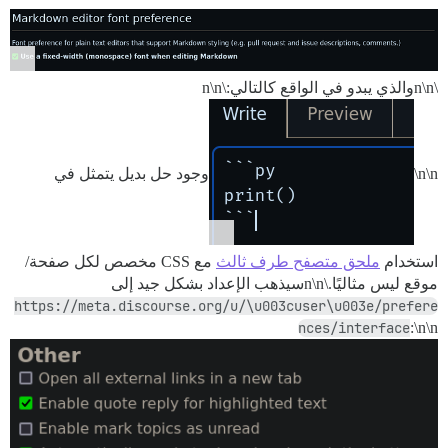
\n\nوالذي يبدو في الواقع كالتالي:\n\n
\n\nوجود حل بديل يتمثل في
استخدام
ملحق متصفح طرف ثالث
مع CSS مخصص لكل صفحة/
موقع ليس مثاليًا.\n\nسيذهب الإعداد بشكل جيد إلى
https://meta.discourse.org/u/\u003cuser\u003e/prefere
nces/interface
:\n\n