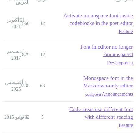
العرض
Activate monospace font inside
21 أكتوبر
codeblocks in the post editor
1560
12
2021
Feature
Font in editor no longer
1 ديسمبر
monospaced?
1829
12
2017
Development
Monospace font in the
4 أغسطس
Markdown-only editor
2438
63
2025
Announcements
composer
Code areas use different font
with different spacing
5
6 يونيو 2015
1432
Feature