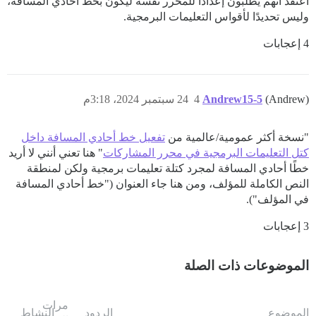
أعتقد أنهم يطلبون إعدادًا للمحرر نفسه ليكون بخط أحادي المسافة،
وليس تحديدًا لأقواس التعليمات البرمجية.
4 إعجابات
(Andrew)
Andrew15-5
4
24 سبتمبر 2024، 3:18م
"نسخة أكثر عمومية/عالمية من
تفعيل خط أحادي المسافة داخل
كتل التعليمات البرمجية في محرر المشاركات
" هنا تعني أنني لا أريد
خطًا أحادي المسافة لمجرد كتلة تعليمات برمجية ولكن لمنطقة
النص الكاملة للمؤلف، ومن هنا جاء العنوان ("خط أحادي المسافة
في المؤلف").
3 إعجابات
الموضوعات ذات الصلة
مرات
الموضوع
الردود
النشاط