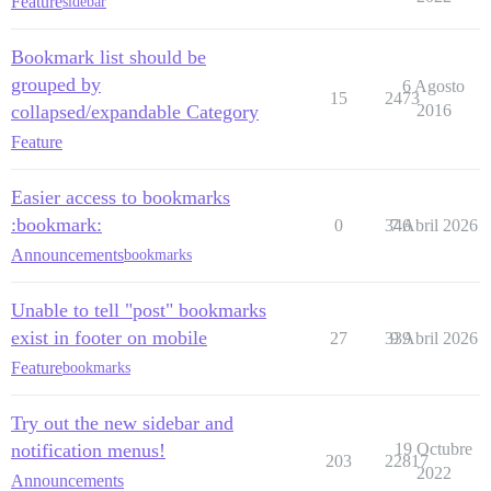
Feature
sidebar
Bookmark list should be
grouped by
6 Agosto
15
2473
collapsed/expandable Category
2016
Feature
Easier access to bookmarks
:bookmark:
0
346
7 Abril 2026
Announcements
bookmarks
Unable to tell "post" bookmarks
exist in footer on mobile
27
339
9 Abril 2026
Feature
bookmarks
Try out the new sidebar and
notification menus!
19 Octubre
203
22817
2022
Announcements