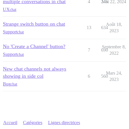
multiple conversations in chat
4
246
Mai 22, 2024
UX
chat
Strange switch button on chat
Août 18,
13
634
2023
Support
chat
No 'Create a Channel' button?
Septembre 8,
7
690
2022
Support
chat
New chat channels not always
Mars 24,
showing in side col
6
560
2023
Bug
chat
Accueil
Catégories
Lignes directrices