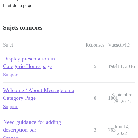
haut de la page.
Sujets connexes
Sujet
Réponses
Vues
Activité
Display presentation in
Categorie Home page
5
1591
Août 1, 2016
Support
Welcome / About Message on a
Septembre
Category Page
8
1801
28, 2015
Support
Need guidance for adding
Juin 14,
description bar
3
763
2022