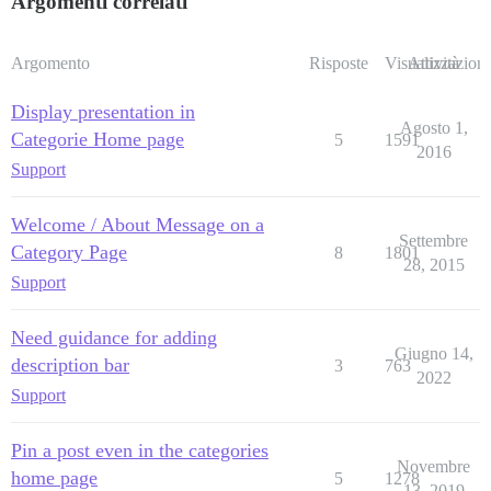
Argomenti correlati
Argomento
Risposte
Visualizzazioni
Attività
Display presentation in
Agosto 1,
Categorie Home page
5
1591
2016
Support
Welcome / About Message on a
Settembre
Category Page
8
1801
28, 2015
Support
Need guidance for adding
Giugno 14,
description bar
3
763
2022
Support
Pin a post even in the categories
Novembre
home page
5
1278
13, 2019