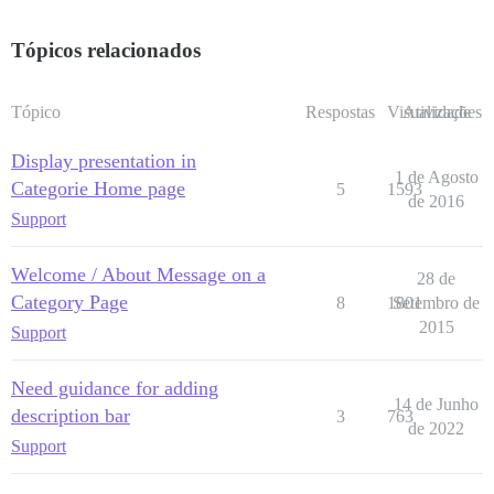
Tópicos relacionados
Tópico
Respostas
Visualizações
Atividade
Display presentation in
1 de Agosto
Categorie Home page
5
1593
de 2016
Support
Welcome / About Message on a
28 de
Category Page
8
1801
Setembro de
2015
Support
Need guidance for adding
14 de Junho
description bar
3
763
de 2022
Support