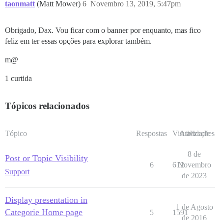
taonmatt
(Matt Mower)
6
Novembro 13, 2019, 5:47pm
Obrigado, Dax. Vou ficar com o banner por enquanto, mas fico
feliz em ter essas opções para explorar também.
m@
1 curtida
Tópicos relacionados
Tópico
Respostas
Visualizações
Atividade
8 de
Post or Topic Visibility
6
612
Novembro
Support
de 2023
Display presentation in
1 de Agosto
Categorie Home page
5
1591
de 2016