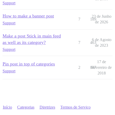
Support
How to make a banner post
23 de Junho
7
189
de 2026
Support
Make a post Stick in main feed
6 de Agosto
as well as its category?
7
463
de 2023
Support
17 de
Pin post in top of categories
2
847
Fevereiro de
Support
2018
Início
Categorias
Diretrizes
Termos de Serviço