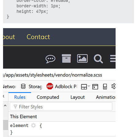
    border-color: #feda6a;

    border-width: 1px;

    height: 47px;
