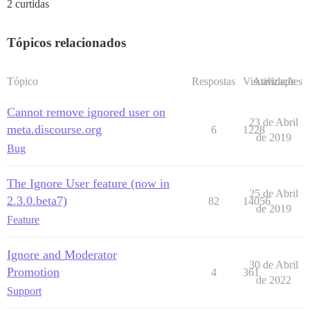
2 curtidas
Tópicos relacionados
Tópico
Respostas
Visualizações
Atividade
Cannot remove ignored user on
23 de Abril
meta.discourse.org
6
1228
de 2019
Bug
The Ignore User feature (now in
25 de Abril
2.3.0.beta7)
82
14056
de 2019
Feature
Ignore and Moderator
30 de Abril
Promotion
4
361
de 2022
Support