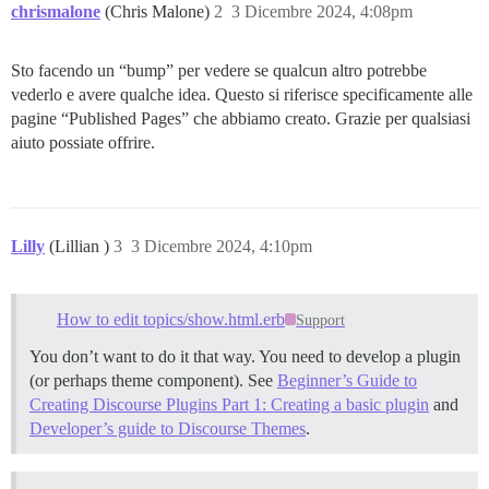
chrismalone
(Chris Malone)
2
3 Dicembre 2024, 4:08pm
Sto facendo un “bump” per vedere se qualcun altro potrebbe
vederlo e avere qualche idea. Questo si riferisce specificamente alle
pagine “Published Pages” che abbiamo creato. Grazie per qualsiasi
aiuto possiate offrire.
Lilly
(Lillian )
3
3 Dicembre 2024, 4:10pm
How to edit topics/show.html.erb
Support
You don’t want to do it that way. You need to develop a plugin
(or perhaps theme component). See
Beginner’s Guide to
Creating Discourse Plugins Part 1: Creating a basic plugin
and
Developer’s guide to Discourse Themes
.