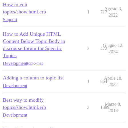
How to edit
Agosto 3,
topics/show.html.erb
1
717
2022
Support
How to Add Unique HTML
Content Below Topic Body in
Giugno 12,
discourse forum for Specific
2
472
2024
Topics
Development
topic-map
Adding a column to topic list
Aprile 18,
1
864
2022
Development
Best way to modify
Marzo 8,
topics/show.html.erb
2
1389
2018
Development