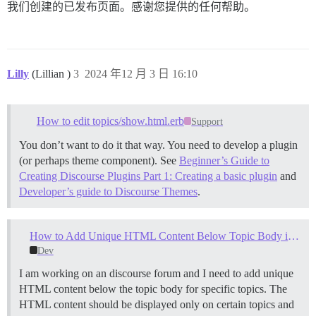
我们创建的已发布页面。感谢您提供的任何帮助。
Lilly
(Lillian )
3
2024 年12 月 3 日 16:10
How to edit topics/show.html.erb
Support
You don’t want to do it that way. You need to develop a plugin
(or perhaps theme component). See
Beginner’s Guide to
Creating Discourse Plugins Part 1: Creating a basic plugin
and
Developer’s guide to Discourse Themes
.
How to Add Unique HTML Content Below Topic Body in discourse forum for Specific Topics
Dev
I am working on an discourse forum and I need to add unique
HTML content below the topic body for specific topics. The
HTML content should be displayed only on certain topics and