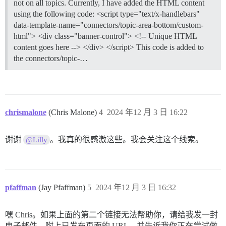
not on all topics. Currently, I have added the HTML content
using the following code: <script type="text/x-handlebars"
data-template-name="connectors/topic-area-bottom/custom-
html"> <div class="banner-control"> <!-- Unique HTML
content goes here --> </div> </script> This code is added to
the connectors/topic-…
chrismalone
(Chris Malone)
4
2024 年12 月 3 日 16:22
谢谢
。我真的很感激这些。我会关注这个线索。
@Lilly
pfaffman
(Jay Pfaffman)
5
2024 年12 月 3 日 16:32
嘿 Chris。如果上面的第二个链接无法帮助你，请给我发一封
电子邮件，附上已发布页面的 URL，并告诉我你正在尝试做