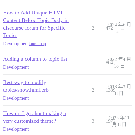
How to Add Unique HTML
Content Below Topic Body in
2024 年6 月
discourse forum for Specific
2
472
12 日
Topics
Development
topic-map
Adding a column to topic list
2022 年4 月
1
864
18 日
Development
Best way to modify
2018 年3 月
topics/show.html.erb
2
1389
8 日
Development
How do I go about making a
2023 年11
very customized theme?
3
1972
月 8 日
Development