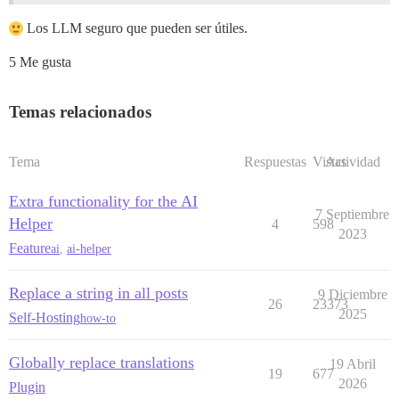
Los LLM seguro que pueden ser útiles.
5 Me gusta
Temas relacionados
Tema
Respuestas
Vistas
Actividad
Extra functionality for the AI
7 Septiembre
Helper
4
598
2023
Feature
ai
,
ai-helper
Replace a string in all posts
9 Diciembre
26
23373
2025
Self-Hosting
how-to
Globally replace translations
19 Abril
19
677
2026
Plugin