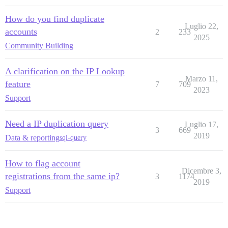
How do you find duplicate
Luglio 22,
accounts
2
233
2025
Community Building
A clarification on the IP Lookup
Marzo 11,
feature
7
709
2023
Support
Need a IP duplication query
Luglio 17,
3
669
2019
Data & reporting
sql-query
How to flag account
Dicembre 3,
registrations from the same ip?
3
1174
2019
Support