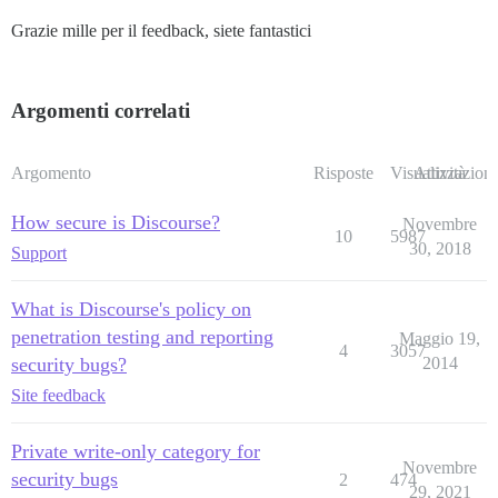
Grazie mille per il feedback, siete fantastici
Argomenti correlati
Argomento
Risposte
Visualizzazioni
Attività
How secure is Discourse?
Novembre
10
5987
30, 2018
Support
What is Discourse's policy on
penetration testing and reporting
Maggio 19,
4
3057
security bugs?
2014
Site feedback
Private write-only category for
Novembre
security bugs
2
474
29, 2021