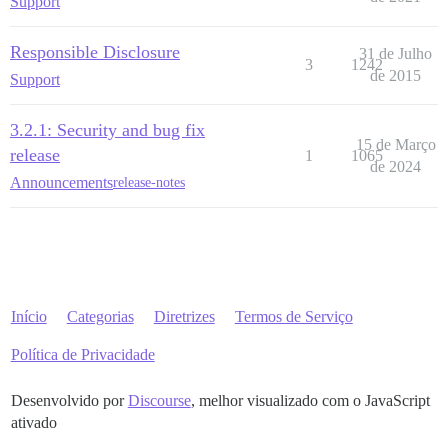
Support
Responsible Disclosure
31 de Julho
3
1242
de 2015
Support
3.2.1: Security and bug fix
15 de Março
release
1
1065
de 2024
Announcements
release-notes
Início
Categorias
Diretrizes
Termos de Serviço
Política de Privacidade
Desenvolvido por
Discourse
, melhor visualizado com o JavaScript
ativado