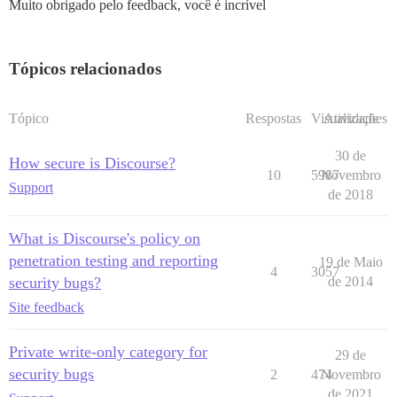
Muito obrigado pelo feedback, você é incrível
Tópicos relacionados
Tópico
Respostas
Visualizações
Atividade
30 de
How secure is Discourse?
10
5987
Novembro
Support
de 2018
What is Discourse's policy on
penetration testing and reporting
19 de Maio
4
3057
security bugs?
de 2014
Site feedback
Private write-only category for
29 de
security bugs
2
474
Novembro
de 2021