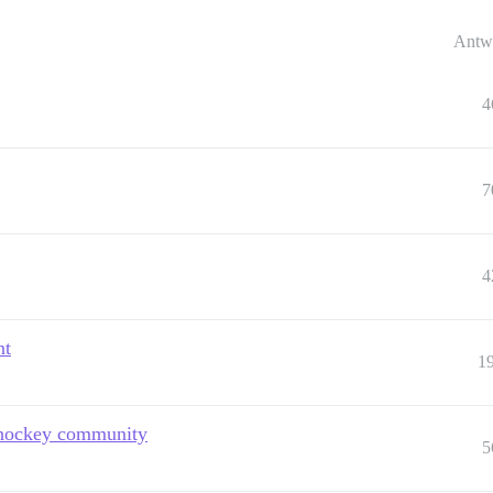
Antw
4
7
4
nt
1
o hockey community
5