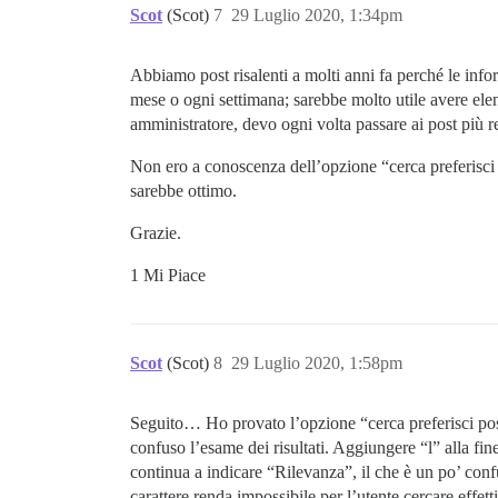
Scot
(Scot)
7
29 Luglio 2020, 1:34pm
Abbiamo post risalenti a molti anni fa perché le info
mese o ogni settimana; sarebbe molto utile avere elen
amministratore, devo ogni volta passare ai post più
Non ero a conoscenza dell’opzione “cerca preferisci p
sarebbe ottimo.
Grazie.
1 Mi Piace
Scot
(Scot)
8
29 Luglio 2020, 1:58pm
Seguito… Ho provato l’opzione “cerca preferisci post
confuso l’esame dei risultati. Aggiungere “l” alla fin
continua a indicare “Rilevanza”, il che è un po’ confu
carattere renda impossibile per l’utente cercare effet