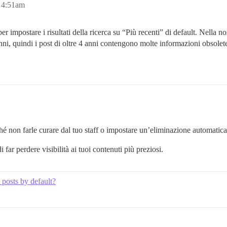
, 4:51am
r impostare i risultati della ricerca su “Più recenti” di default. Nella 
anni, quindi i post di oltre 4 anni contengono molte informazioni obsolet
hé non farle curare dal tuo staff o impostare un’eliminazione automatic
 far perdere visibilità ai tuoi contenuti più preziosi.
posts by default?