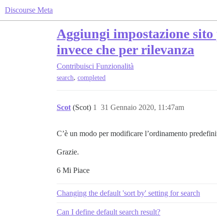
Discourse Meta
Aggiungi impostazione sito p
invece che per rilevanza
Contribuisci
Funzionalità
,
search
completed
Scot
(Scot)
1
31 Gennaio 2020, 11:47am
C’è un modo per modificare l’ordinamento predefini
Grazie.
6 Mi Piace
Changing the default 'sort by' setting for search
Can I define default search result?