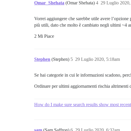
Omar_Shehata
(Omar Shehata)
4
29 Luglio 2020
Vorrei aggiungere che sarebbe utile avere l’opzione pe
più utili, dato che molto è cambiato negli ultimi ~4 
2 Mi Piace
Stephen
(Stephen)
5
29 Luglio 2020, 5:18am
Se hai categorie in cui le informazioni scadono, perc
Ordinare per ultimi aggiornamenti rischia altrimenti di
How do I make sure search results show most recent 
sam
(Sam Saffron)
6
29 Luglio 2020, 6:32am