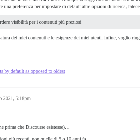
e una preferenza per impostare di default altre opzioni di ricerca, fatec
dere visibilità per i contenuti più preziosi
atura dei miei contenuti e le esigenze dei miei utenti. Infine, voglio rin
ts by default as opposed to oldest
o 2021, 5:18pm
che prima che Discourse esistesse)…
oni più recenti, non quelle di 5 o 10 anni fa.