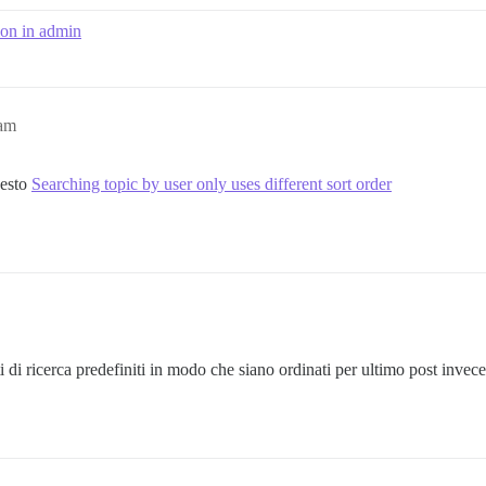
ion in admin
3am
uesto
Searching topic by user only uses different sort order
 di ricerca predefiniti in modo che siano ordinati per ultimo post invec