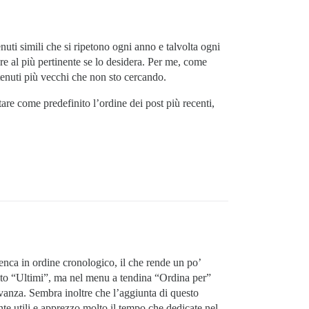
uti simili che si ripetono ogni anno e talvolta ogni
re al più pertinente se lo desidera. Per me, come
enuti più vecchi che non sto cercando.
are come predefinito l’ordine dei post più recenti,
enca in ordine cronologico, il che rende un po’
scelto “Ultimi”, ma nel menu a tendina “Ordina per”
levanza. Sembra inoltre che l’aggiunta di questo
nte utili e apprezzo molto il tempo che dedicate nel