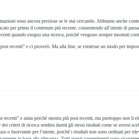
rmazioni sono ancora preziose se le stai cercando. Abbiamo anche conten
cato per primo il contenuto più recente, consentendo all’utente di passa
 recenti quando eseguo una ricerca, poiché vengono sempre mostrati cont
ost recenti” e ci proverò. Ma alla fine, se esistesse un modo per impost
 recenti” e aiuta perché mostra più post recenti, ma purtroppo non li el
e dei criteri di ricerca sembra darmi gli stessi risultati come se avessi 
so o fuorviante per l’utente, poiché i risultati non sono ordinati per ri
tivamente in base alla rilevanza. Tutti questi suggerimenti sono sicurame