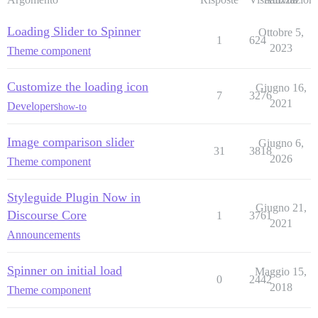
Loading Slider to Spinner
Ottobre 5,
1
624
2023
Theme component
Customize the loading icon
Giugno 16,
7
3276
2021
Developers
how-to
Image comparison slider
Giugno 6,
31
3818
2026
Theme component
Styleguide Plugin Now in
Giugno 21,
Discourse Core
1
3761
2021
Announcements
Spinner on initial load
Maggio 15,
0
2442
2018
Theme component