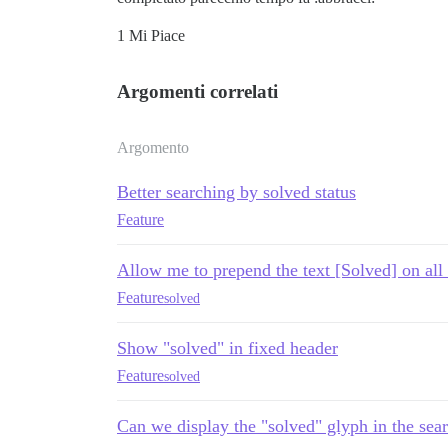
1 Mi Piace
Argomenti correlati
Argomento
Better searching by solved status
Feature
Allow me to prepend the text [Solved] on all 
Feature
solved
Show "solved" in fixed header
Feature
solved
Can we display the "solved" glyph in the sear