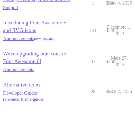
1
222
Mars 4, 2025
Support
Introducing Font Awesome 5
Décembre 1,
and SVG icons
131
43462
2023
Announcements
new-feature
We're upgrading our icons to
Mars 27,
Font Awesome 6!
37
4258
2025
Announcements
Alternative icons
28
2833
Avril 7, 2026
Developer Guides
reference
,
theme-guides