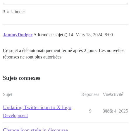
3 « J'aime »
JammyDodger
A fermé ce sujet ()
14
Mars 18, 2024, 8:00
Ce sujet a été automatiquement fermé après 2 jours. Les nouvelles
réponses ne sont plus autorisées.
Sujets connexes
Sujet
Réponses
Vues
Activité
Updating Twitter icon to X logo
9
3436
Août 4, 2025
Development
Change icon style in discourse