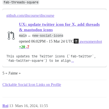
fab-threads-square
github.com/discourse/discourse
UX: update twitter icon for X, add threads
& mastodon icons
main
new-social-icons
←
opened
06:02PM - 15 Mar 24 UTC
awesomerobot
+20
-7
This updates the Twitter icons (`fab-twitter`, 
`fab-twitter-square`) to be align
…
5 « J'aime »
Clickable Social Icon Links on Profile
Roi
13
Mars 16, 2024, 11:55