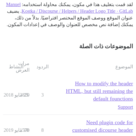
لقد قمت بتغليف هذا في مكون، يمكنك محاولة استخدامه:
Manuel
Kostka / Discourse / Helpers / Header Logo Title · GitLab
. يضيف
عنوان الموقع ووصف الموقع المختصر افتراضيًا. بدلاً من ذلك،
يمكنك إضافة نص مخصص للعنوان والوصف في إعدادات المكون.
الموضوعات ذات الصلة
مرات
الموضوع
الردود
النشاط
العرض
How to modify the header
HTML, but still remaining the
3
25 مايو 2018
3820
default founctions
Support
Need plugin code for
customised dicourse header
8
10 مايو 2019
1570