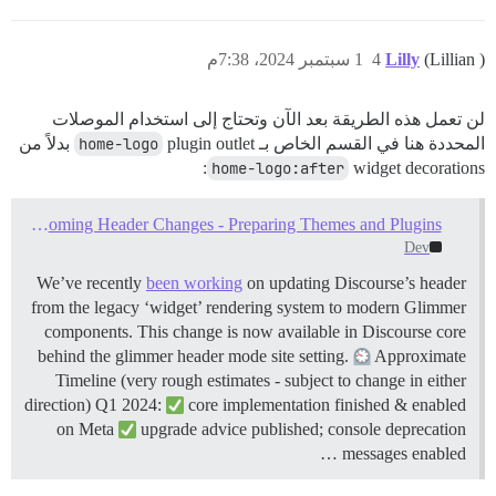
(Lillian )
Lilly
4
1 سبتمبر 2024، 7:38م
لن تعمل هذه الطريقة بعد الآن وتحتاج إلى استخدام الموصلات
المحددة هنا في القسم الخاص بـ
plugin outlet بدلاً من
home-logo
home-logo:after
widget decorations:
Upcoming Header Changes - Preparing Themes and Plugins
Dev
We’ve recently
been working
on updating Discourse’s header
from the legacy ‘widget’ rendering system to modern Glimmer
components. This change is now available in Discourse core
behind the glimmer header mode site setting.
Approximate
Timeline (very rough estimates - subject to change in either
direction) Q1 2024:
core implementation finished & enabled
on Meta
upgrade advice published; console deprecation
messages enabled …