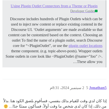
Using Plugin Outlet Connectors from a Theme or Plugin
Developer Guides
Discourse includes hundreds of Plugin Outlets which can be
used to inject new content or replace existing contend in the
Discourse UI. ‘Outlet arguments’ are made available so that
content can be customized based on the context.
Choosing an
outlet To find the name of a plugin outlet, search Discourse
core for “<PluginOutlet”, or use the
plugin outlet locations
theme component. (e.g. topic-above-posts).
Wrapper outlets
Some outlets in core look like <PluginOutlet @name="foo" />.
These allow you…
Jonathan5
5
2 سبتمبر 2024، 8:31م
إذا كان لدي وقت للقيام بذلك بنفسي، فسأقوم بلصق الكود هنا. بدلاً
من ذلك، إذا كان لدى شخص ما وقت أولاً، فسأكون ممتنًا جدًا…