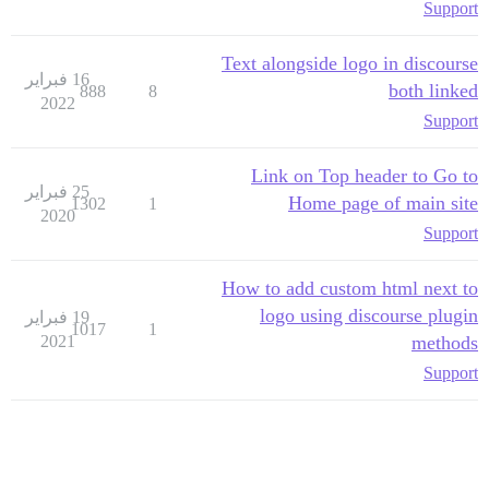
Support
Text alongside logo in discourse
16 فبراير
both linked
888
8
2022
Support
Link on Top header to Go to
25 فبراير
Home page of main site
1302
1
2020
Support
How to add custom html next to
logo using discourse plugin
19 فبراير
1017
1
2021
methods
Support