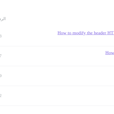
الرد
How to modify the header HTML
3
How 
7
9
2