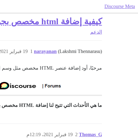
Discourse Meta
كيفية إضافة html مخصص بجوار الشعار باستخدام طرق الإضافات في discourse
الدعم
(Lakshmi Thennarasu)
narayanan
1
19 فبراير 2021، 11:26ص
مرحبًا، أود إضافة عنصر HTML مخصص مثل وسم
ما هي الأحداث التي تتيح لنا إضافة HTML مخصص بجانب الشعار؟
Thomas_G
2
19 فبراير 2021، 12:19م