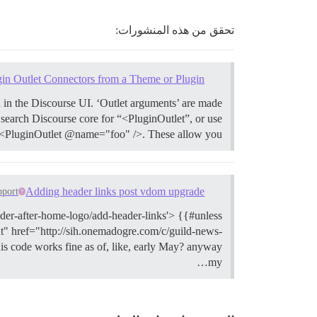
تحقق من هذه المنشورات:
in Outlet Connectors from a Theme or Plugin
d in the Discourse UI. ‘Outlet arguments’ are made
 search Discourse core for “<PluginOutlet”, or use
e <PluginOutlet @name="foo" />. These allow you…
Adding header links post vdom upgrade
pport
eader-after-home-logo/add-header-links'> {{#unless
t" href="http://sih.onemadogre.com/c/guild-news-
is code works fine as of, like, early May? anyway
my…