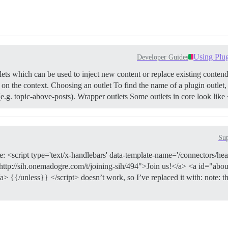
Using Plug
Developer Guides
ets which can be used to inject new content or replace existing conten
 on the context.
Choosing an outlet To find the name of a plugin outlet,
.g. topic-above-posts).
Wrapper outlets Some outlets in core look lik
Su
de: <script type='text/x-handlebars' data-template-name='/connectors/h
http://sih.onemadogre.com/t/joining-sih/494">Join us!</a> <a id="abou
{{/unless}} </script> doesn’t work, so I’ve replaced it with: note: th