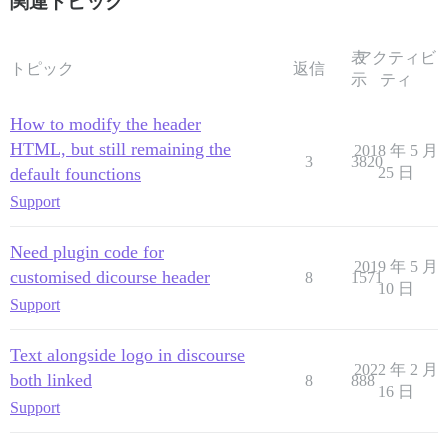
関連トピック
表
アクティビ
トピック
返信
示
ティ
How to modify the header
HTML, but still remaining the
2018 年 5 月
3
3820
default founctions
25 日
Support
Need plugin code for
2019 年 5 月
customised dicourse header
8
1571
10 日
Support
Text alongside logo in discourse
2022 年 2 月
both linked
8
888
16 日
Support