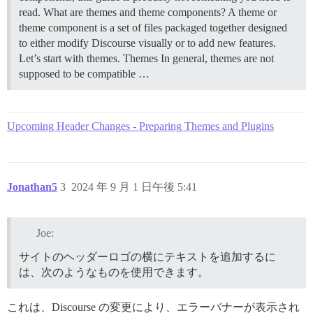
read.
What are themes and theme components? A theme or
theme component is a set of files packaged together designed
to either modify Discourse visually or to add new features.
Let’s start with themes.
Themes In general, themes are not
supposed to be compatible …
Upcoming Header Changes - Preparing Themes and Plugins
Jonathan5
3
2024 年 9 月 1 日午後 5:41
Joe:
サイトのヘッダーロゴの横にテキストを追加するに
は、次のようなものを使用できます。
これは、Discourse の変更により、エラーバナーが表示され