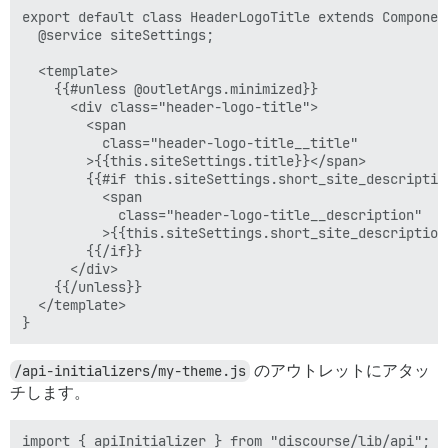
export default class HeaderLogoTitle extends Component
  @service siteSettings;

  <template>

    {{#unless @outletArgs.minimized}}

      <div class="header-logo-title">

        <span

          class="header-logo-title__title"

        >{{this.siteSettings.title}}</span>

        {{#if this.siteSettings.short_site_description
          <span

            class="header-logo-title__description"

          >{{this.siteSettings.short_site_description}
        {{/if}}

      </div>

    {{/unless}}

  </template>

/api-initializers/my-theme.js
のアウトレットにアタッ
チします。
import { apiInitializer } from "discourse/lib/api";
