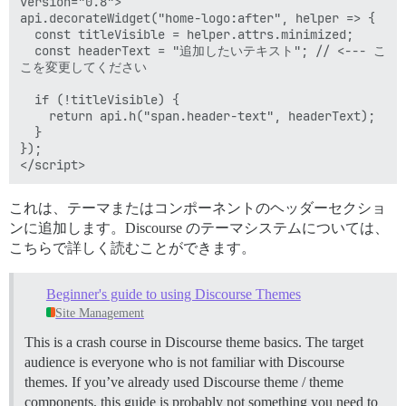
version="0.8">

api.decorateWidget("home-logo:after", helper => {

  const titleVisible = helper.attrs.minimized;

  const headerText = "追加したいテキスト"; // <--- こ
こを変更してください

  if (!titleVisible) {

    return api.h("span.header-text", headerText);

  }

});

これは、テーマまたはコンポーネントのヘッダーセクショ
ンに追加します。Discourse のテーマシステムについては、
こちらで詳しく読むことができます。
Beginner's guide to using Discourse Themes
Site Management
This is a crash course in Discourse theme basics. The target
audience is everyone who is not familiar with Discourse
themes. If you’ve already used Discourse theme / theme
components, this guide is probably not something you need to