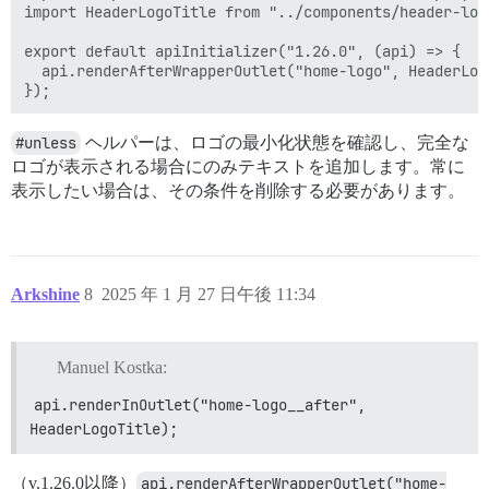
import HeaderLogoTitle from "../components/header-logo
export default apiInitializer("1.26.0", (api) => {

  api.renderAfterWrapperOutlet("home-logo", HeaderLogo
#unless
ヘルパーは、ロゴの最小化状態を確認し、完全な
ロゴが表示される場合にのみテキストを追加します。常に
表示したい場合は、その条件を削除する必要があります。
Arkshine
8
2025 年 1 月 27 日午後 11:34
Manuel Kostka:
api.renderInOutlet("home-logo__after", 
HeaderLogoTitle);
（v.1.26.0以降）
api.renderAfterWrapperOutlet("home-