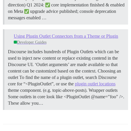
direction) Q1 2024:
core implementation finished & enabled
on Meta
upgrade advice published; console deprecation
messages enabled …
Using Plugin Outlet Connectors from a Theme or Plugin
Developer Guides
Discourse includes hundreds of Plugin Outlets which can be
used to inject new content or replace existing contend in the
Discourse UI. ‘Outlet arguments’ are made available so that
content can be customized based on the context.
Choosing an
outlet To find the name of a plugin outlet, search Discourse
core for “<PluginOutlet”, or use the
plugin outlet locations
theme component. (e.g. topic-above-posts).
Wrapper outlets
Some outlets in core look like <PluginOutlet @name="foo" />.
These allow you…