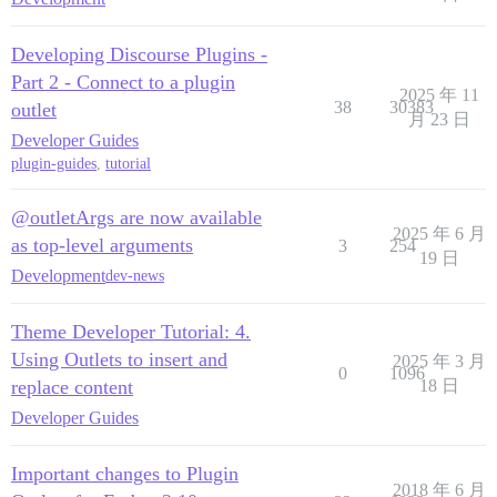
Developing Discourse Plugins -
Part 2 - Connect to a plugin
2025 年 11
38
30383
outlet
月 23 日
Developer Guides
plugin-guides
,
tutorial
@outletArgs are now available
2025 年 6 月
as top-level arguments
3
254
19 日
Development
dev-news
Theme Developer Tutorial: 4.
Using Outlets to insert and
2025 年 3 月
0
1096
replace content
18 日
Developer Guides
Important changes to Plugin
2018 年 6 月