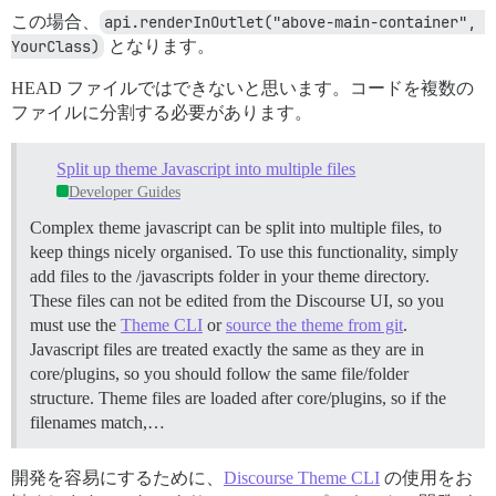
この場合、
api.renderInOutlet("above-main-container", 
YourClass)
となります。
HEAD ファイルではできないと思います。コードを複数の
ファイルに分割する必要があります。
Split up theme Javascript into multiple files
Developer Guides
Complex theme javascript can be split into multiple files, to
keep things nicely organised. To use this functionality, simply
add files to the /javascripts folder in your theme directory.
These files can not be edited from the Discourse UI, so you
must use the
Theme CLI
or
source the theme from git
.
Javascript files are treated exactly the same as they are in
core/plugins, so you should follow the same file/folder
structure. Theme files are loaded after core/plugins, so if the
filenames match,…
開発を容易にするために、
Discourse Theme CLI
の使用をお