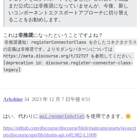
まだ公式には非推奨になっていませんが、今後、新し
いコンポーネントエクスポートアプローチに切り替え
ることをお勧めします。
これは
非推奨
になったということですよね？
非推奨通知: registerConnectorClass を介したコネクタクラス
の定義は非推奨です。よりモダンなパターンについては 
https://meta.discourse.org/t/32727 を参照してください。
[deprecation id: discourse.register-connector-class-
legacy]
Arkshine
34
2023 年 12 月 7 日午後 8:51
はい、代わりに
api.renderInOutlet
を使用できます。
https://github.com/discourse/discourse/blob/main/app/assets/javascri
pts/discourse/app/lib/plugin-api.js#L982-L1008