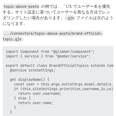
topic-above-posts
の例では、「UX でユーザー名を優先
する」サイト設定に基づいてユーザーを異なる方法でレン
ダリングしたい場合があります。
.gjs
ファイルは次のよう
になります。
.../connectors/topic-above-posts/brand-official-
topic.gjs
:
import Component from "@glimmer/component";

import { service } from "@ember/service";

export default class BrandOfficialTopics extends Compo
  @service siteSettings;

  get displayName() {

    const user = this.args.outletArgs.model.details.cr
    if (this.siteSettings.prioritize_username_in_ux) {
      return user.username;

    } else {

      return user.name;

    }

  }
