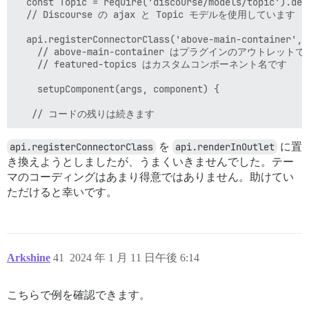
  const Topic = require('discourse/models/topic').defa
  // Discourse の ajax と Topic モデルを使用しています

  api.registerConnectorClass('above-main-container', 
    // above-main-container はプラグインのアウトレットです
    // featured-topics はカスタムコンポーネント名です

    setupComponent(args, component) {

api.registerConnectorClass
を
api.renderInOutlet
に置
き換えようとしましたが、うまくいきませんでした。テー
マのコーディングはあまり得意ではありません。助けてい
ただけると幸いです。
Arkshine
41
2024 年 1 月 11 日午後 6:14
こちらで例を確認できます。