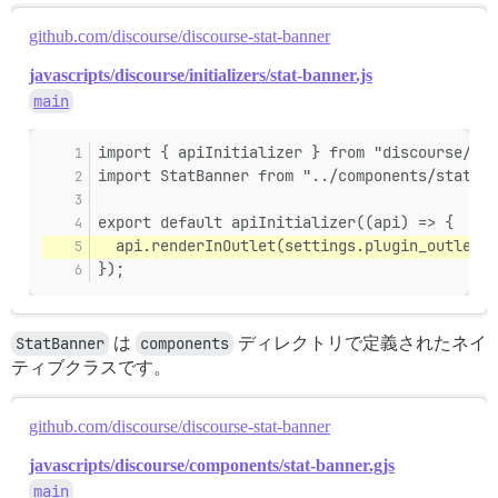
github.com/discourse/discourse-stat-banner
javascripts/discourse/initializers/stat-banner.js
main
import { apiInitializer } from "discourse/lib
import StatBanner from "../components/stat-ba
export default apiInitializer((api) => {
  api.renderInOutlet(settings.plugin_outlet.t
});
StatBanner
は
components
ディレクトリで定義されたネイ
ティブクラスです。
github.com/discourse/discourse-stat-banner
javascripts/discourse/components/stat-banner.gjs
main