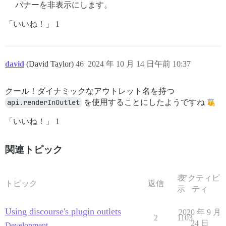
バナーを非表示にします。
「いいね！」 1
david
(David Taylor)
46
2024 年 10 月 14 日午前 10:37
クール！ダイナミックなアウトレット名を持つ
api.renderInOutlet
を使用することにしたようですね
「いいね！」 1
関連トピック
表
アクティビ
トピック
返信
示
ティ
Using discourse's plugin outlets
2020 年 9 月
2
1103
24 日
Development