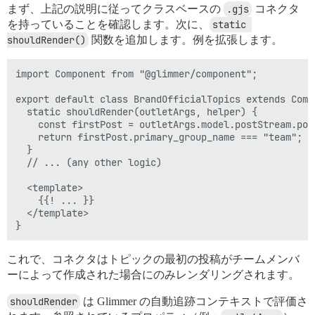
まず、上記の説明に従ってクラスベースの
.gjs
コネクタ
を持っていることを確認します。次に、
static 
shouldRender()
関数を追加します。例を拡張します。
import Component from "@glimmer/component";

export default class BrandOfficialTopics extends Compo
  static shouldRender(outletArgs, helper) {

    const firstPost = outletArgs.model.postStream.post
    return firstPost.primary_group_name === "team";

  }

  // ... (any other logic)

  <template>

    {{! ... }}

  </template>

これで、コネクタはトピックの最初の投稿がチームメンバ
ーによって作成された場合にのみレンダリングされます。
shouldRender
は Glimmer の自動追跡コンテキストで評価さ