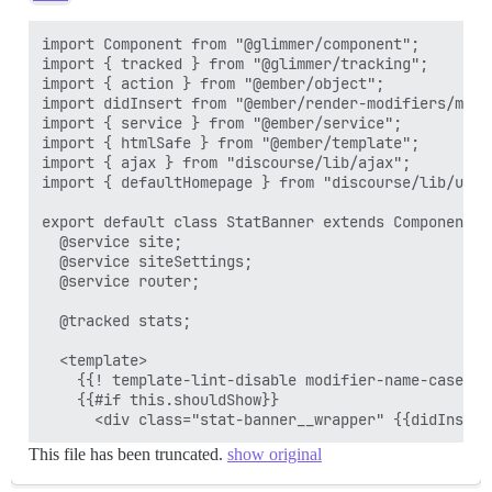
import Component from "@glimmer/component";

import { tracked } from "@glimmer/tracking";

import { action } from "@ember/object";

import didInsert from "@ember/render-modifiers/modi
import { service } from "@ember/service";

import { htmlSafe } from "@ember/template";

import { ajax } from "discourse/lib/ajax";

import { defaultHomepage } from "discourse/lib/utili
export default class StatBanner extends Component {

  @service site;

  @service siteSettings;

  @service router;

  @tracked stats;

  <template>

    {{! template-lint-disable modifier-name-case }}

    {{#if this.shouldShow}}

This file has been truncated.
show original