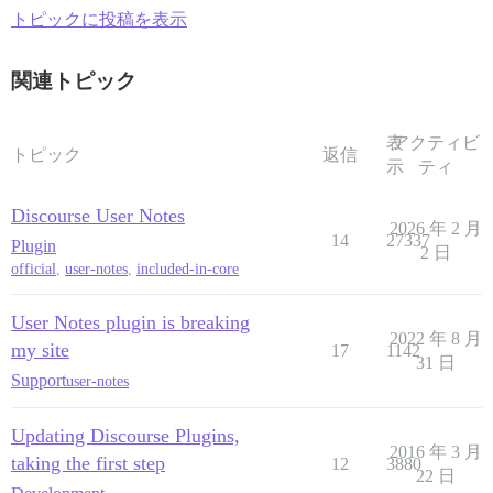
トピックに投稿を表示
関連トピック
表
アクティビ
トピック
返信
示
ティ
Discourse User Notes
2026 年 2 月
14
27337
Plugin
2 日
official
,
user-notes
,
included-in-core
User Notes plugin is breaking
2022 年 8 月
my site
17
1142
31 日
Support
user-notes
Updating Discourse Plugins,
2016 年 3 月
taking the first step
12
3880
22 日