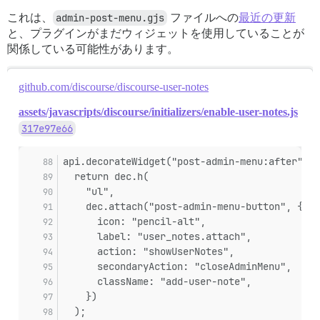
これは、
admin-post-menu.gjs
ファイルへの
最近の更新
と、プラグインがまだウィジェットを使用していることが
関係している可能性があります。
github.com/discourse/discourse-user-notes
assets/javascripts/discourse/initializers/enable-user-notes.js
317e97e66
api.decorateWidget("post-admin-menu:after", (
  return dec.h(
    "ul",
    dec.attach("post-admin-menu-button", {
      icon: "pencil-alt",
      label: "user_notes.attach",
      action: "showUserNotes",
      secondaryAction: "closeAdminMenu",
      className: "add-user-note",
    })
  );