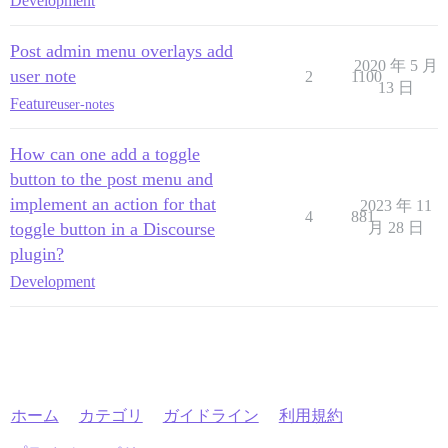
Development
Post admin menu overlays add
2020 年 5 月
user note
2
1100
13 日
Feature
user-notes
How can one add a toggle
button to the post menu and
implement an action for that
2023 年 11
4
881
toggle button in a Discourse
月 28 日
plugin?
Development
ホーム
カテゴリ
ガイドライン
利用規約