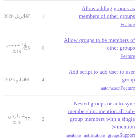
Allow adding groups as
members of other groups
1
9 أبريل 2020
447
Feature
Allow groups to be members of
14 سبتمبر
other groups
455
0
2019
Feature
Add script to add user to user
group
4
9 مايو 2025
961
Feature
automation
Nested groups or auto-sync
membership: mention all sub-
4 مارس
group members with a single
77
2
2026
@mention
Support
mentions
,
notifications
,
groups