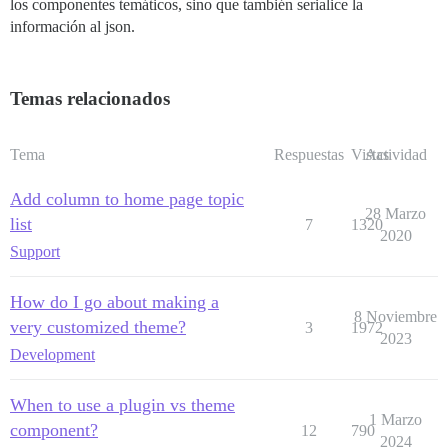
los componentes temáticos, sino que también serialice la
información al json.
Temas relacionados
Tema
Respuestas
Vistas
Actividad
Add column to home page topic
28 Marzo
list
7
1320
2020
Support
How do I go about making a
8 Noviembre
very customized theme?
3
1972
2023
Development
When to use a plugin vs theme
1 Marzo
component?
12
790
2024