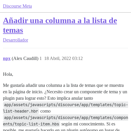
Discourse Meta
Añadir una columna a la lista de
temas
Desarrollador
npx
(Alex Caudill)
1
18 Abril, 2022 03:12
Hola,
Me gustaría añadir una columna a la lista de temas que se muestra
en la página de inicio. ¿Necesito crear un componente de tema y un
plugin para lograr esto? Esto implica anular tanto
app/assets/javascripts/discourse/app/templates/topic-
list-header.hbr
como
app/assets/javascripts/discourse/app/templates/compon
ents/topic-list-item.hbs
según mi conocimiento. Si es
posible, me gustaría hacerlo en un plugin autónomo en lugar de