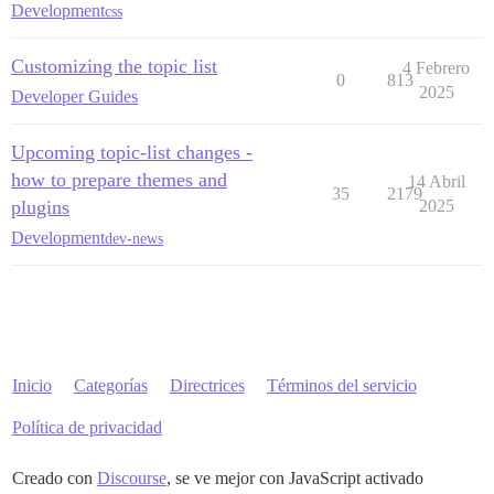
Development
css
Customizing the topic list
4 Febrero
0
813
2025
Developer Guides
Upcoming topic-list changes -
how to prepare themes and
14 Abril
35
2179
plugins
2025
Development
dev-news
Inicio
Categorías
Directrices
Términos del servicio
Política de privacidad
Creado con
Discourse
, se ve mejor con JavaScript activado