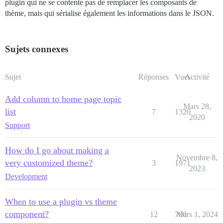
plugin qui ne se contente pas de remplacer les composants de
thème, mais qui sérialise également les informations dans le JSON.
Sujets connexes
Sujet
Réponses
Vues
Activité
Add column to home page topic
Mars 28,
list
7
1320
2020
Support
How do I go about making a
Novembre 8,
very customized theme?
3
1971
2023
Development
When to use a plugin vs theme
component?
12
790
Mars 1, 2024