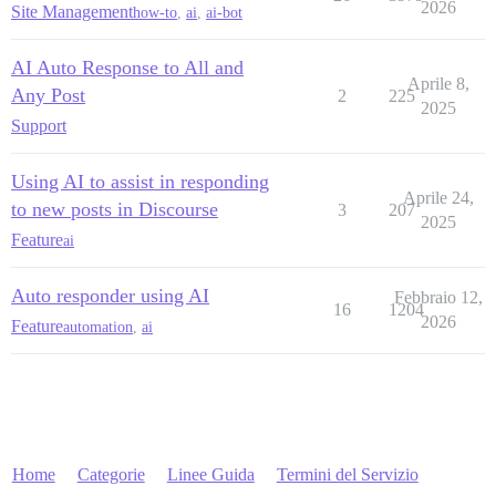
2026
Site Management
how-to
,
ai
,
ai-bot
AI Auto Response to All and
Aprile 8,
Any Post
2
225
2025
Support
Using AI to assist in responding
Aprile 24,
to new posts in Discourse
3
207
2025
Feature
ai
Auto responder using AI
Febbraio 12,
16
1204
2026
Feature
automation
,
ai
Home
Categorie
Linee Guida
Termini del Servizio