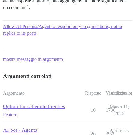
alcune risposte al giorno, può aggiungere un valore significativo a
una comunità.
Allow AI Persona/Agent to respond only to @mentions, not to
replies to its posts
mostra messaggio in argomento
Argomenti correlati
Argomento
Risposte
Visualizzazioni
Attività
Option for scheduled replies
Marzo 11,
10
1736
2026
Feature
AI bot - Agents
Aprile 15,
26
3979