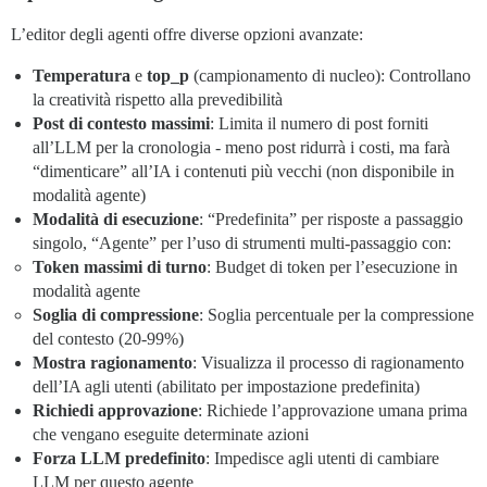
L’editor degli agenti offre diverse opzioni avanzate:
Temperatura
e
top_p
(campionamento di nucleo): Controllano
la creatività rispetto alla prevedibilità
Post di contesto massimi
: Limita il numero di post forniti
all’LLM per la cronologia - meno post ridurrà i costi, ma farà
“dimenticare” all’IA i contenuti più vecchi (non disponibile in
modalità agente)
Modalità di esecuzione
: “Predefinita” per risposte a passaggio
singolo, “Agente” per l’uso di strumenti multi-passaggio con:
Token massimi di turno
: Budget di token per l’esecuzione in
modalità agente
Soglia di compressione
: Soglia percentuale per la compressione
del contesto (20-99%)
Mostra ragionamento
: Visualizza il processo di ragionamento
dell’IA agli utenti (abilitato per impostazione predefinita)
Richiedi approvazione
: Richiede l’approvazione umana prima
che vengano eseguite determinate azioni
Forza LLM predefinito
: Impedisce agli utenti di cambiare
LLM per questo agente