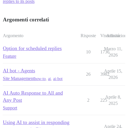
replies to its posts
Argomenti correlati
Argomento
Risposte
Visualizzazioni
Attività
Option for scheduled replies
Marzo 11,
10
1736
2026
Feature
AI bot - Agents
Aprile 15,
26
3982
2026
Site Management
how-to
,
ai
,
ai-bot
AI Auto Response to All and
Aprile 8,
Any Post
2
225
2025
Support
Using AI to assist in responding
Aprile 24,