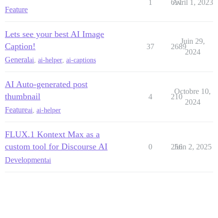
1
651
Avril 1, 2023
Feature
Lets see your best AI Image
Juin 29,
Caption!
37
2689
2024
General
ai
,
ai-helper
,
ai-captions
AI Auto-generated post
Octobre 10,
thumbnail
4
210
2024
Feature
ai
,
ai-helper
FLUX.1 Kontext Max as a
custom tool for Discourse AI
0
256
Juin 2, 2025
Development
ai