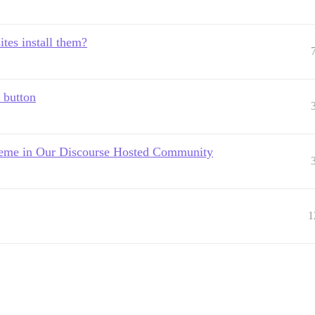
tes install them?
 button
heme in Our Discourse Hosted Community
1