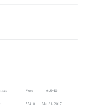
nses
Vues
Activité
0
57410
Mai 31, 2017