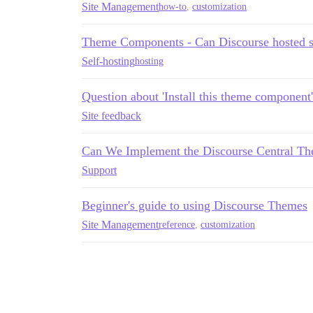
Site Management
how-to
,
customization
Theme Components - Can Discourse hosted si
Self-hosting
hosting
Question about 'Install this theme component'
Site feedback
Can We Implement the Discourse Central T
Support
Beginner's guide to using Discourse Themes
Site Management
reference
,
customization