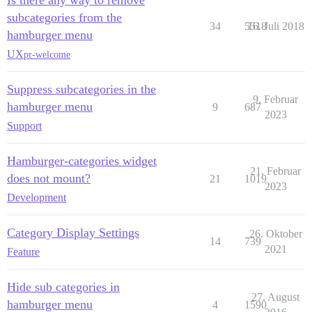
Is there any way to remove
subcategories from the
34
5518
16. Juli 2018
hamburger menu
UX
pr-welcome
Suppress subcategories in the
9. Februar
hamburger menu
9
687
2023
Support
Hamburger-categories widget
21. Februar
does not mount?
21
1019
2023
Development
Category Display Settings
26. Oktober
14
739
2021
Feature
Hide sub categories in
27. August
hamburger menu
4
1590