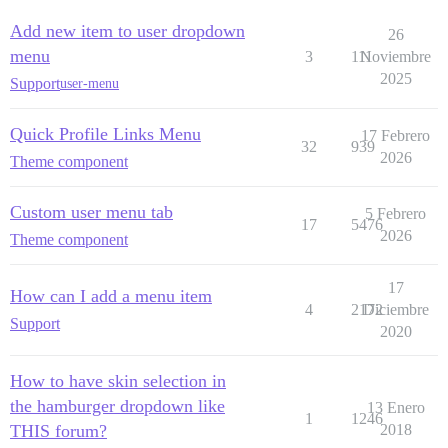
Add new item to user dropdown
26
menu
3
111
Noviembre
2025
Support
user-menu
Quick Profile Links Menu
17 Febrero
32
939
2026
Theme component
Custom user menu tab
5 Febrero
17
5476
2026
Theme component
17
How can I add a menu item
4
2172
Diciembre
Support
2020
How to have skin selection in
the hamburger dropdown like
13 Enero
1
1246
THIS forum?
2018