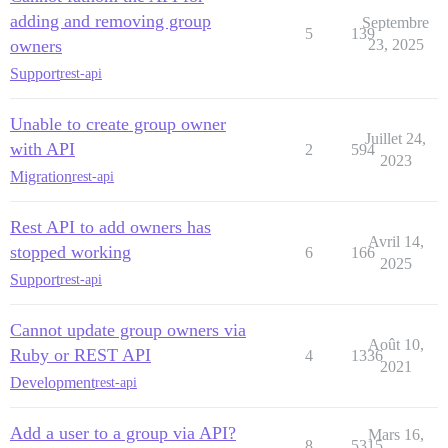
adding and removing group
Septembre
5
139
owners
23, 2025
Support
rest-api
Unable to create group owner
Juillet 24,
with API
2
594
2023
Migration
rest-api
Rest API to add owners has
Avril 14,
stopped working
6
166
2025
Support
rest-api
Cannot update group owners via
Août 10,
Ruby or REST API
4
1336
2021
Development
rest-api
Add a user to a group via API?
Mars 16,
8
5315