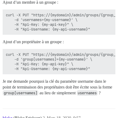
Ajout d’un membre à un groupe :
curl -X PUT "https://{mydomain}/admin/groups/{group_id
    -d 'usernames={my-username}' \

    -H "Api-Key: {my-api-key}" \

Ajout d’un propriétaire à un groupe :
curl -X PUT "https://{mydomain}/admin/groups/{group_id
    -d 'group[usernames]={my-username}' \

    -H "Api-Key: {my-api-key}" \

Je me demande pourquoi la clé du paramètre username dans le
point de terminaison des propriétaires doit être écrite sous la forme
group[usernames]
au lieu de simplement
usernames
?
blake
(Blake Erickson)
2
Mars 18, 2020, 9:57